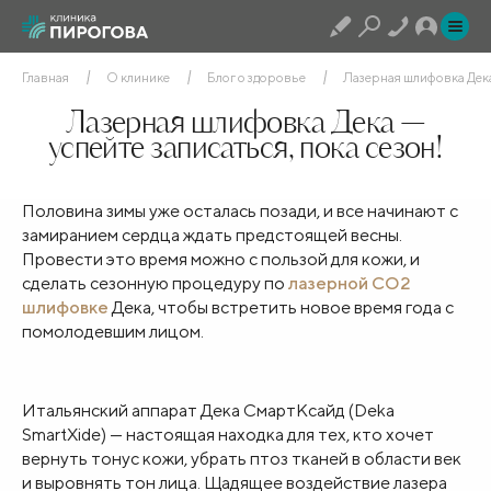
Главная
О клинике
Блог о здоровье
Лазерная шлифовка Дека 
Лазерная шлифовка Дека —
успейте записаться, пока сезон!
Половина зимы уже осталась позади, и все начинают с
замиранием сердца ждать предстоящей весны.
Провести это время можно с пользой для кожи, и
сделать сезонную процедуру по
лазерной СО2
шлифовке
Дека, чтобы встретить новое время года с
помолодевшим лицом.
Итальянский аппарат Дека СмартКсайд (Deka
SmartXide) — настоящая находка для тех, кто хочет
вернуть тонус кожи, убрать птоз тканей в области век
и выровнять тон лица. Щадящее воздействие лазера