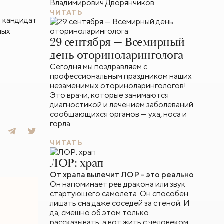
Владимирович Дворянчиков.
ЧИТАТЬ
н кандидат
ных
29 сентября — Всемирный
день оториноларинголога
Сегодня мы поздравляем с
профессиональным праздником наших
незаменимых оториноларингологов!
Это врачи, которые занимаются
диагностикой и лечением заболеваний
сообщающихся органов — уха, носа и
горла.
ЧИТАТЬ
ЛОР: храп
От храпа вылечит ЛОР – это реально
Он напоминает рев дракона или звук
стартующего самолета. Он способен
лишать сна даже соседей за стеной. И
да, смешно об этом только
рассказывать, а вот жить с человеком,