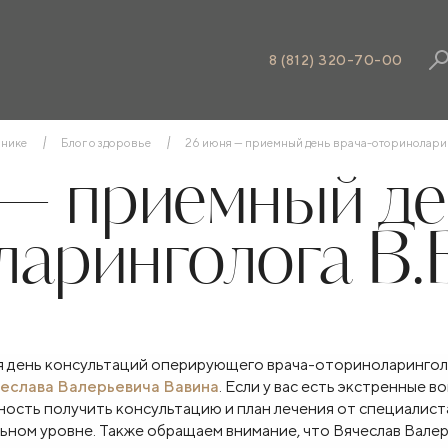
8 (812) 320-70-00
инике
Блог о здоровье
26 июня — приемный день врача-оториноларин
— приемный де
аринголога В.
тся день консультаций оперирующего врача-оториноларингол
еслава Валерьевича Вавина
. Если у вас есть экстренные в
ость получить консультацию и план лечения от специалист
альном уровне. Также обращаем внимание, что Вячеслав Вале