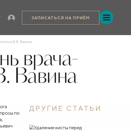
ЗАПИСАТЬСЯ НА ПРИЁМ
голога В.В. Вавина
нь врача-
В. Вавина
ога
ДРУГИЕ СТАТЬИ
опросы по
а,
рьевич