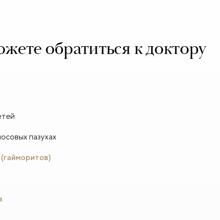
жете обратиться к доктору
етей
носовых пазухах
 (гайморитов)
а