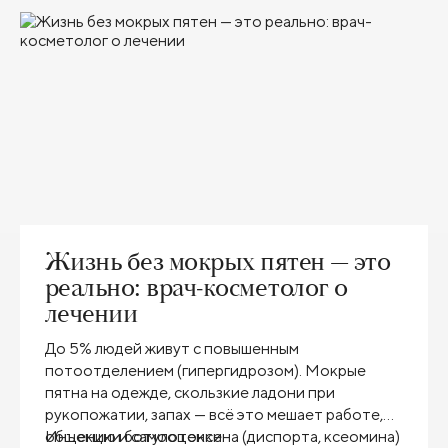
Жизнь без мокрых пятен — это
реально: врач-косметолог о
лечении
До 5% людей живут с повышенным
потоотделением (гипергидрозом). Мокрые
пятна на одежде, скользкие ладони при
рукопожатии, запах — всё это мешает работе,
общению и самооценке.
Инъекции ботулотоксина (диспорта, ксеомина)