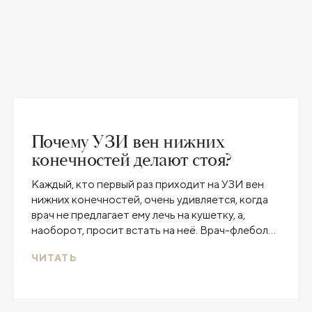
Почему УЗИ вен нижних
конечностей делают стоя?
Каждый, кто первый раз приходит на УЗИ вен
нижних конечностей, очень удивляется, когда
врач не предлагает ему лечь на кушетку, а,
наоборот, просит встать на неё. Врач-флеболог,
сосудистый хирург Клиники Пирогова Михаил
ЧИТАТЬ
Леонидович Дука объясняет, почему только в
положении стоя можно оценить состояние вен
на ногах.