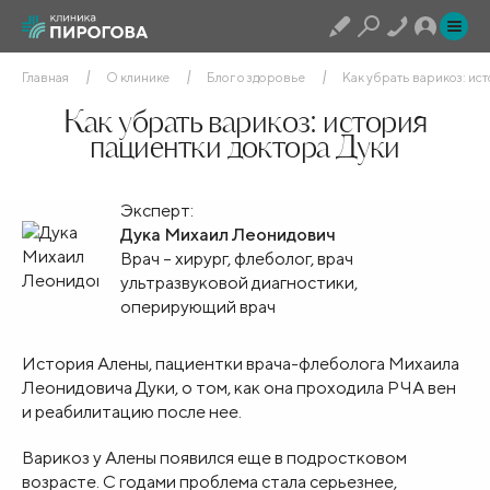
Главная
О клинике
Блог о здоровье
Как убрать варикоз: ис
Как убрать варикоз: история
пациентки доктора Дуки
Эксперт:
Дука Михаил Леонидович
Врач – хирург, флеболог, врач
ультразвуковой диагностики,
оперирующий врач
История Алены, пациентки врача-флеболога Михаила
Леонидовича Дуки, о том, как она проходила РЧА вен
и реабилитацию после нее.
Варикоз у Алены появился еще в подростковом
возрасте. С годами проблема стала серьезнее,