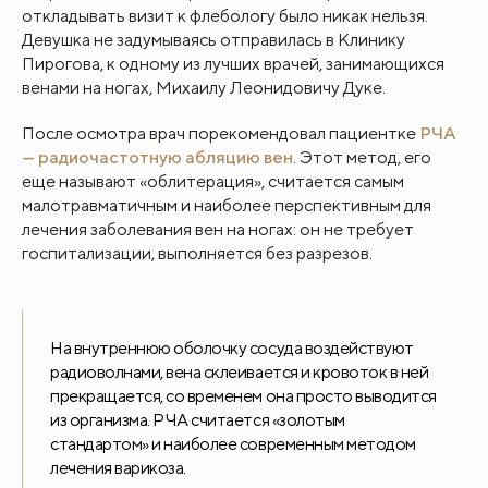
откладывать визит к флебологу было никак нельзя.
Девушка не задумываясь отправилась в Клинику
Пирогова, к одному из лучших врачей, занимающихся
венами на ногах, Михаилу Леонидовичу Дуке.
После осмотра врач порекомендовал пациентке
РЧА
— радиочастотную абляцию вен
. Этот метод, его
еще называют «облитерация», считается самым
малотравматичным и наиболее перспективным для
лечения заболевания вен на ногах: он не требует
госпитализации, выполняется без разрезов.
На внутреннюю оболочку сосуда воздействуют
радиоволнами, вена склеивается и кровоток в ней
прекращается, со временем она просто выводится
из организма. РЧА считается «золотым
стандартом» и наиболее современным методом
лечения варикоза.