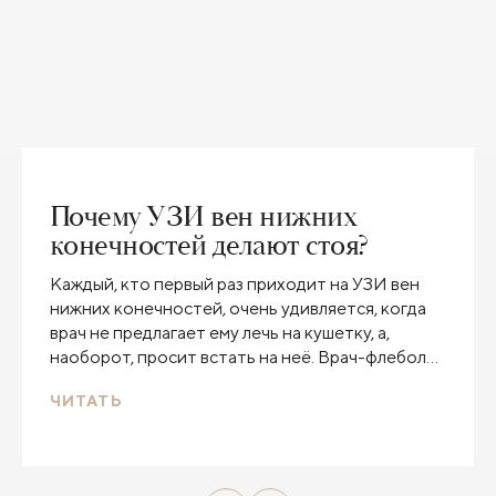
Почему УЗИ вен нижних
конечностей делают стоя?
Каждый, кто первый раз приходит на УЗИ вен
нижних конечностей, очень удивляется, когда
врач не предлагает ему лечь на кушетку, а,
наоборот, просит встать на неё. Врач-флеболог,
сосудистый хирург Клиники Пирогова Михаил
ЧИТАТЬ
Леонидович Дука объясняет, почему только в
положении стоя можно оценить состояние вен
на ногах.