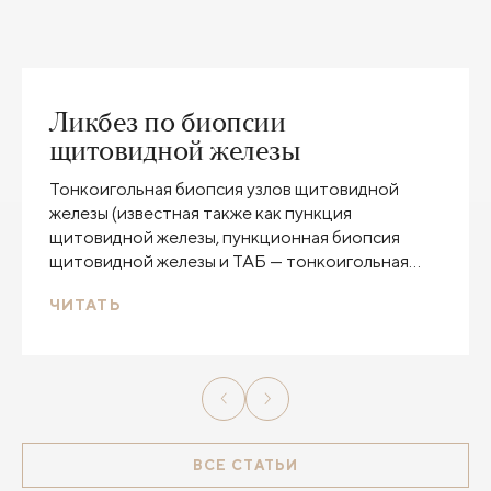
Ликбез по биопсии
щитовидной железы
Тонкоигольная биопсия узлов щитовидной
железы (известная также как пункция
щитовидной железы, пункционная биопсия
щитовидной железы и ТАБ — тонкоигольная
аспирационная биопсия) — основной метод,
ЧИТАТЬ
применяемый для диагностики рака
щитовидной железы. Данное исследование
назначается пациентам с диагностированными
узлами в щитовидной железе. Как правило, в
группе риска оказываются женщины старше 50
лет, причем с возрастом вероятность
патологии возрастает.
ВСЕ СТАТЬИ