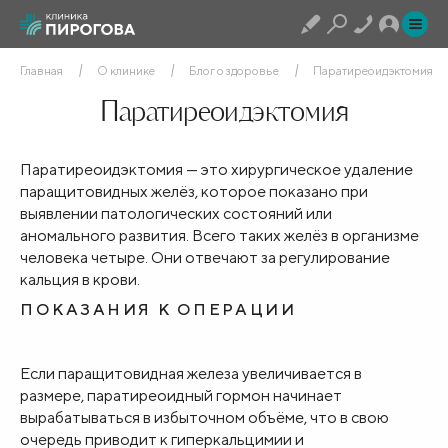
Главная
О клинике
Блог о здоровье
Паратиреоидэктомия
Паратиреоидэктомия
Паратиреоидэктомия — это хирургическое удаление
паращитовидных желёз, которое показано при
выявлении патологических состояний или
аномального развития. Всего таких желёз в организме
человека четыре. Они отвечают за регулирование
кальция в крови.
ПОКАЗАНИЯ К ОПЕРАЦИИ
Если паращитовидная железа увеличивается в
размере, паратиреоидный гормон начинает
вырабатываться в избыточном объёме, что в свою
очередь приводит к гиперкальцимии и