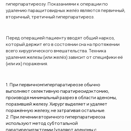
гиперпаратиреозу. Показаниями к операции по
удалению паращитовидных желёз являются первичный,
вторичный, третичный гиперпаратиреоз.
Перед операцией пациенту вводят общий наркоз,
который держит его в состоянии сна на протяжении
всего хирургического вмешательства. Техника
удаления железы (или желёз) зависит от специфики её
(или их) поражения.
При первичномгиперпаратиреозе обычно
выполняют селективную паратиреоидэктомию,
производя минимальный разрез в области аденомы,
поразившей железу. Хирург выделяет и удаляет
поражённую железу, не затрагивая остальные.
При лечении вторичного гиперпаратиреоза
используют метод субтотальной
паратиреоидэктомии (удаляют аденомы с