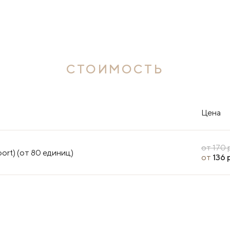
СТОИМОСТЬ
Цена
от 170 
rt) (от 80 единиц)
от
136 