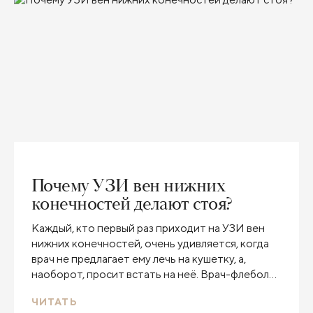
Почему УЗИ вен нижних
конечностей делают стоя?
Каждый, кто первый раз приходит на УЗИ вен
нижних конечностей, очень удивляется, когда
врач не предлагает ему лечь на кушетку, а,
наоборот, просит встать на неё. Врач-флеболог,
сосудистый хирург Клиники Пирогова Михаил
ЧИТАТЬ
Леонидович Дука объясняет, почему только в