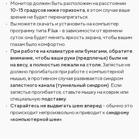
Монитор должен быть расположен на расстоянии
10-15 градусов ниже горизонта
, в этом случае ваше
зрение не будет перенапрягаться.
Вы можете скачать и установить на компьютер
программу типа
F.lux
– в зависимости от времени
суток она будет менять яркость экрана, чтобы вашим
глазам было комфортно.
При работе на клавиатуре или бумагами, обратите
внимание, чтобы ваши руки (предплечья) были не
на весу, а полностью лежали на столе.
Запястье не
должно прогибаться при работе с компьютерной
мышью, в противном случае развивается синдром
запястного канала (туннельный синдром)
. Если
запястье прогибается, ставьте мышку на коврик или
специальную
подставку
.
Старайтесь не выдвигать шею вперед
– обычно это
происходит непроизвольно и приводит к
синдрому
«компьютерной шеи»
.