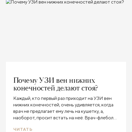
Почему УЗИ вен нижних
конечностей делают стоя?
Каждый, кто первый раз приходит на УЗИ вен
нижних конечностей, очень удивляется, когда
врач не предлагает ему лечь на кушетку, а,
наоборот, просит встать на неё. Врач-флеболог,
сосудистый хирург Клиники Пирогова Михаил
ЧИТАТЬ
Леонидович Дука объясняет, почему только в