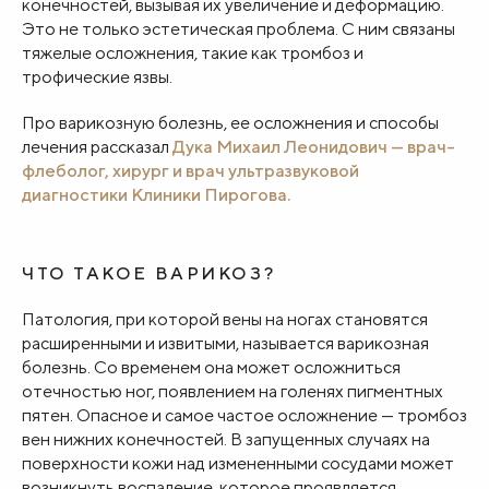
конечностей, вызывая их увеличение и деформацию.
Это не только эстетическая проблема. С ним связаны
тяжелые осложнения, такие как тромбоз и
трофические язвы.
Про варикозную болезнь, ее осложнения и способы
лечения рассказал
Дука Михаил Леонидович — врач-
флеболог, хирург и врач ультразвуковой
диагностики Клиники Пирогова.
ЧТО ТАКОЕ ВАРИКОЗ?
Патология, при которой вены на ногах становятся
расширенными и извитыми, называется варикозная
болезнь. Со временем она может осложниться
отечностью ног, появлением на голенях пигментных
пятен. Опасное и самое частое осложнение — тромбоз
вен нижних конечностей. В запущенных случаях на
поверхности кожи над измененными сосудами может
возникнуть воспаление, которое проявляется