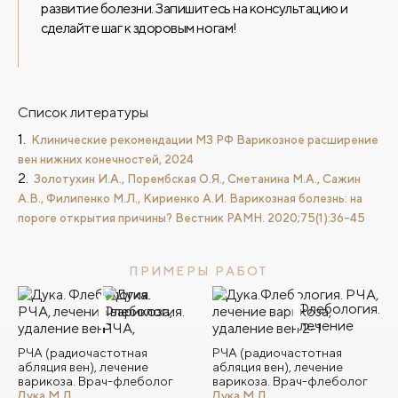
развитие болезни. Запишитесь на консультацию и
сделайте шаг к здоровым ногам!
Список литературы
Клинические рекомендации МЗ РФ Варикозное расширение
вен нижних конечностей, 2024
Золотухин И.А., Порембская О.Я., Сметанина М.А., Сажин
А.В., Филипенко М.Л., Кириенко А.И. Варикозная болезнь: на
пороге открытия причины? Вестник РАМН. 2020;75(1):36-45
ПРИМЕРЫ РАБОТ
РЧА (радиочастотная
РЧА (радиочастотная
абляция вен), лечение
абляция вен), лечение
варикоза. Врач-флеболог
варикоза. Врач-флеболог
Дука М.Л.
Дука М.Л.